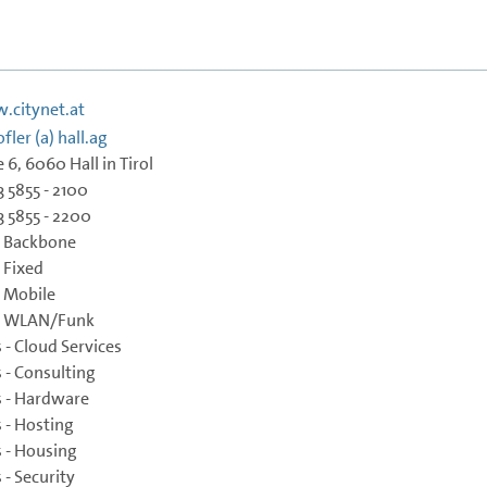
.citynet.at
fler (a) hall.ag
 6, 6060 Hall in Tirol
3 5855 - 2100
3 5855 - 2200
- Backbone
- Fixed
- Mobile
 - WLAN/Funk
 - Cloud Services
s - Consulting
s - Hardware
s - Hosting
s - Housing
 - Security