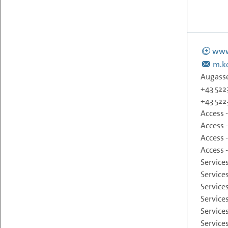
Webseite
www
Unternehmens-E-Mail
m.ko
Adresse
Augasse
Telefonnummer
+43 522
Faxnummer
+43 522
Tätigkeitsbereiche
Access 
Access 
Access 
Access
Services
Service
Service
Service
Service
Services