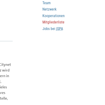
Team
Netzwerk
Kooperationen
Mitgliederliste
Jobs bei
ISPA
Citynet
z wird
ern in
,
ieles
hres
elle,