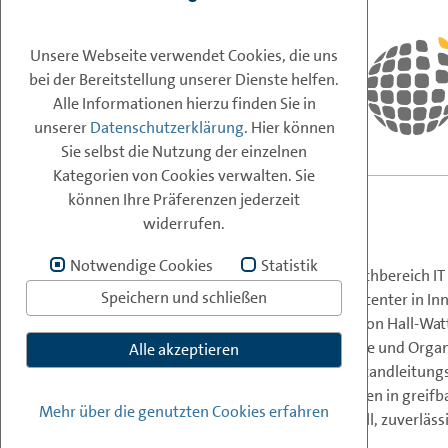
Unsere Webseite verwendet Cookies, die uns
bei der Bereitstellung unserer Dienste helfen.
Alle Informationen hierzu finden Sie in
unserer
Datenschutzerklärung
. Hier können
Sie selbst die Nutzung der einzelnen
Kategorien von Cookies verwalten. Sie
können Ihre Präferenzen jederzeit
HALLAG Kommunal GmbH
widerrufen.
Notwendige Cookies
Statistik
Unter der Marke "Citynet" stellt der Fachbereich IT
Speichern und schließen
verfügt über drei hochmoderne Datencenter in Inn
auch eine DSL-Infrastruktur in der Region Hall-Wat
Westösterreich, das gerade für Betriebe und Organ
Alle akzeptieren
Datensicherung, Internetleistungen, Standleitung
mehr sind nun auch für Ihr Unternehmen in greifba
Mehr über die genutzten Cookies erfahren
Unternehmens ein. Wir arbeiten schnell, zuverlässi
wenn wir gebraucht werden.