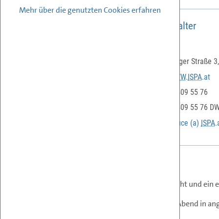
Mehr über die genutzten Cookies erfahren
Informationen über den Veranstalter
Veranstalter:
ISPA
Adresse:
Währinger Straße 3,
Url:
WWW
.
ISPA
.at
Telefon:
+43 1 409 55 76
Faxnummer:
+43 1 409 55 76 D
E-
Mail
:
Office
(a)
ISPA
.
Erläuterungen
Die
ISPA
wünscht Ihnen Frohe Weihnacht und ein e
Verbringen Sie mit uns einen lustigen Abend in 