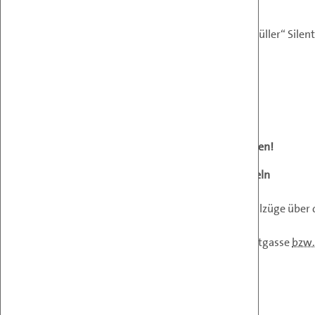
...mit Spiel und Spaß!
Für Ihr leibliches Wohl sorgt „Patrick Müller“ Sile
Musik Adretti Organ Trio
Wir freuen uns auf Ihr Kommen!
Anreise
Ausreichend Gratisparkplätze vorhanden!
Anreise mit öffentlichen Verkehrsmitteln
U-Bahn u3 Station Schlachthausgasse
Schnellbahn S7 sowie diversen Regionalzüge über
Autobus 74 A Station Sankt Marx
Straßenbahnen 18, 71 Station Viehmarktgasse
bzw.
ZURÜCK