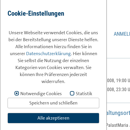
Cookie-Einstellungen
ISPA
Weihnachtsfeier 2008
Unsere Webseite verwendet Cookies, die uns
IN KALENDER ÜBERNEHMEN
ANMEL
bei der Bereitstellung unserer Dienste helfen.
Alle Informationen hierzu finden Sie in
unserer
Datenschutzerklärung
. Hier können
Sie selbst die Nutzung der einzelnen
Kategorien von Cookies verwalten. Sie
Allgemeine Informationen
können Ihre Präferenzen jederzeit
Beginn:
04.12.2008, 19:00 
widerrufen.
Ende:
04.12.2008, 23:30 
Notwendige Cookies
Statistik
Speichern und schließen
Informationen über den Veranstaltungsor
Alle akzeptieren
Veranstaltungsort:
MARX PalastMaria 