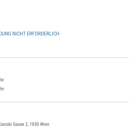
Präsentationen
Spezielle Mitglieder
Services
Themenarchiv
DUNG NICHT ERFORDERLICH
Datenschutz
Uhr
Uhr
t
Jacobi Gasse 2, 1030 Wien