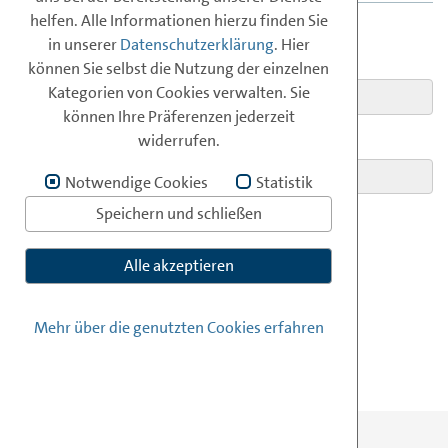
Pressemitteilungen
IKT
Jobs bei
ISPA
Politik & Recht
Online
AG
Login
-Forum
data
-Zoo
ISPA
helfen. Alle Informationen hierzu finden Sie
in unserer
Datenschutzerklärung
. Hier
E-MAIL:
können Sie selbst die Nutzung der einzelnen
Infos zur Mitgliedschaft
Generalversammlung
Pressedownloads
Arbeitsgruppen
Durchlaufstelle
AG
Security
Kategorien von Cookies verwalten. Sie
können Ihre Präferenzen jederzeit
Anmeldung zur Mitgliedschaft
ISPA
AG
Recht
News
widerrufen.
PASSWORT:
Archiv der Arbeitsgruppen
Mitgliederliste
Vorlagen
Notwendige Cookies
Statistik
Speichern und schließen
Positionspapiere
ANMELDEN
Alle akzeptieren
Studien
ISPA
-
Newsletter
Mehr über die genutzten Cookies erfahren
ISPA
-Berichte
Präsentationen