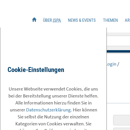
ÜBER
ISPA
NEWS & EVENTS
THEMEN
AR
Statuten
News
Unsere Themenb
Übe
SUCHE
Arb
Vorstand
Alle Veranstaltungen
Wettbewerb &
Infrastruktur
AG
Team
ISPA
-
Academy
Content
& Servi
AG
Sie sind hier:
Login & Mitgliedschaft
/
Login
/
Netzwerk
Internet
Summit
Austria
Cookie-Einstellungen
Safety
&
Securit
AG
Kooperationen
25 Jahre
ISPA
und VIX
IKT
Politik & Re
AG
Mitgliederliste
ISPA
-Forum
Unsere Webseite verwendet Cookies, die uns
Durchlaufstelle
AG
Jobs bei
ISPA
Generalversammlung
bei der Bereitstellung unserer Dienste helfen.
Arc
Alle Informationen hierzu finden Sie in
Arb
unserer
Datenschutzerklärung
. Hier können
Sie selbst die Nutzung der einzelnen
E-MAIL:
Kategorien von Cookies verwalten. Sie