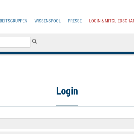
BEITSGRUPPEN
WISSENSPOOL
PRESSE
LOGIN & MITGLIEDSCHA
ereiche
rsicht
Stellungnahmen
Pressekontakt
Login
eitsgruppen
Broschüren
Pressemitteilungen
Infos zur Mitgliedschaft
Access
Online
-Zoo
Pressedownloads
Anmeldung zur
ces
Content
& Services
Mitgliedschaft
Arbeitsgruppen
y
data
Mitgliederliste
ISPA
News
cht
Security
Vorlagen
Login
Recht
Positionspapiere
hiv der
Studien
eitsgruppen
ISPA
-
Newsletter
ISPA
-Berichte