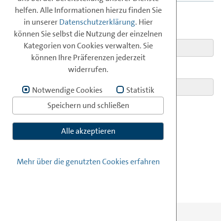
Pressemitteilungen
IKT
Jobs bei
ISPA
Politik & Recht
Online
AG
Login
-Forum
data
-Zoo
ISPA
helfen. Alle Informationen hierzu finden Sie
in unserer
Datenschutzerklärung
. Hier
E-MAIL:
können Sie selbst die Nutzung der einzelnen
Infos zur Mitgliedschaft
Generalversammlung
Pressedownloads
Arbeitsgruppen
Durchlaufstelle
AG
Security
Kategorien von Cookies verwalten. Sie
können Ihre Präferenzen jederzeit
Anmeldung zur Mitgliedschaft
ISPA
AG
Recht
News
widerrufen.
PASSWORT:
Archiv der Arbeitsgruppen
Mitgliederliste
Vorlagen
Notwendige Cookies
Statistik
Speichern und schließen
Positionspapiere
ANMELDEN
Alle akzeptieren
Studien
ISPA
-
Newsletter
Mehr über die genutzten Cookies erfahren
ISPA
-Berichte
Präsentationen