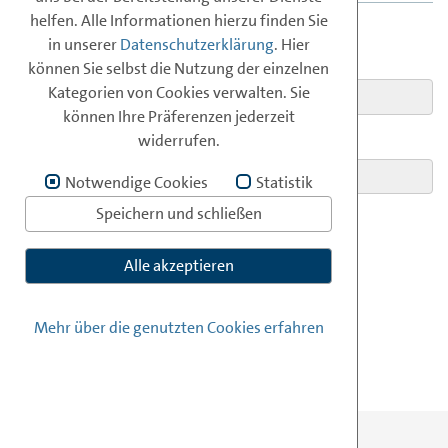
Pressemitteilungen
IKT
Jobs bei
ISPA
Politik & Recht
Online
AG
Login
-Forum
data
-Zoo
ISPA
helfen. Alle Informationen hierzu finden Sie
in unserer
Datenschutzerklärung
. Hier
E-MAIL:
können Sie selbst die Nutzung der einzelnen
Infos zur Mitgliedschaft
Generalversammlung
Pressedownloads
Arbeitsgruppen
Durchlaufstelle
AG
Security
Kategorien von Cookies verwalten. Sie
können Ihre Präferenzen jederzeit
Anmeldung zur Mitgliedschaft
ISPA
AG
Recht
News
widerrufen.
PASSWORT:
Archiv der Arbeitsgruppen
Mitgliederliste
Vorlagen
Notwendige Cookies
Statistik
Speichern und schließen
Positionspapiere
ANMELDEN
Alle akzeptieren
Studien
ISPA
-
Newsletter
Mehr über die genutzten Cookies erfahren
ISPA
-Berichte
Präsentationen